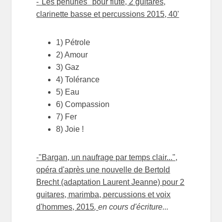
-"Les pénuries" pour flûte, 2 guitares,
clarinette basse et percussions 2015, 40'
1) Pétrole
2) Amour
3) Gaz
4) Tolérance
5) Eau
6) Compassion
7) Fer
8) Joie !
-"Bargan, un naufrage par temps clair...",
opéra d'après une nouvelle de Bertold
Brecht (adaptation Laurent Jeanne) pour 2
guitares, marimba, percussions et voix
d'hommes, 2015
,
en cours d'écriture...