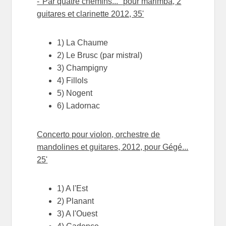
-"Par quatre chemins..." pour marimba, 2
guitares et clarinette 2012, 35'
1) La Chaume
2) Le Brusc (par mistral)
3) Champigny
4) Fillols
5) Nogent
6) Ladornac
Concerto pour violon, orchestre de
mandolines et guitares, 2012, pour Gégé...
25'
1) A l'Est
2) Planant
3) A l'Ouest