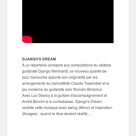
DJANGO'S DREAM
A un répertoire consacré aux compositions du célèbre
guitariste Django Reinhardt, ce nouveau quartet de
jazz manouche apporte son originalité par les
arrangements du clarinettiste Claude Tissendier et le
jeu moderne du guitariste solo Romain Brizemur.
Avec Luc Desroy à la guitare d'accompagnement et
André Bonnin à la contrebasse, Django's Dream
revisite cette musique avec swing (Minor) et inspiration
(Nuages) : quand le rêve devient réalité....