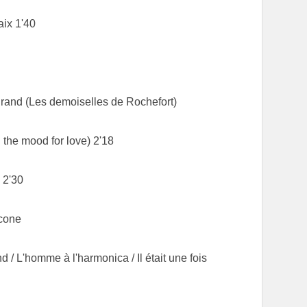
ix 1'40
and (Les demoiselles de Rochefort)
the mood for love) 2'18
 2'30
icone
nd / L'homme à l'harmonica / Il était une fois